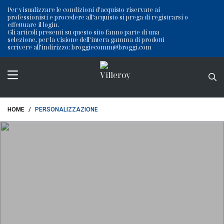
Per visualizzare le condizioni d’acquisto riservate ai
professionisti e procedere all’acquisto si prega di registrarsi o
effettuare il login.
Gli articoli presenti su questo sito fanno parte di una
selezione, per la visione dell’intera gamma di prodotti
scrivere all’indirizzo:
broggiecomm@broggi.com
HOME
/
PERSONALIZZAZIONE