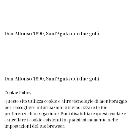
Don Alfonso 1890, Sant'Agata dei due golfi
Don Alfonso 1890, Sant'Agata dei due golfi
Cookie Policy
Questo sito utilizza cookie e altre tecnologie di monitoraggio
per raccogliere informazioni e memorizzare le tue
preferenze di navigazione. Puoi disabilitare questi cookie e
Broggi 1818 e Villeroy&Boch considerano l’attenzione
cancellare i cookie esistenti in qualsiasi momento nelle
verso i bisogni del cliente una priorità che non si
impostazioni del tuo browser.