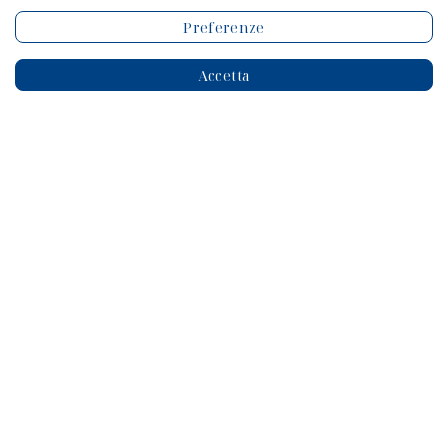
esaurisce al momento dell’acquisto, ma prosegue
attraverso un percorso di affiancamento costante.
Preferenze
Accetta
CUSTOMER SERVICE